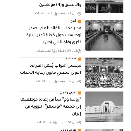
والأسبق و(4) موظفين
قبل 23 دقيقة
13 مشاهدات
أمن
مدير مكتب القائد العام يصدر
توجيهات حول خطة تأمين زيارة
ذكرى وفاة النبي (ص)
قبل 24 دقيقة
7 مشاهدات
سياسة
مجلس النواب يُنهي القراءة
الاولى لمقترح قانون رعاية الاحداث
قبل 25 دقيقة
9 مشاهدات
عربي ودولي
“روساتوم” تبدأ في إعادة موظفيها
إلى محطة “بوشهر” النووية في
إيران
قبل 51 دقيقة
7 مشاهدات
عربي ودولي