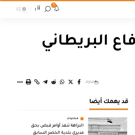
9
أأ
فاع البريطاني
شارك
قد يهمك أيضا
محليات
النزاهة تنفذ أوامر قبض بحق
مديري بلدية الخضر السابق