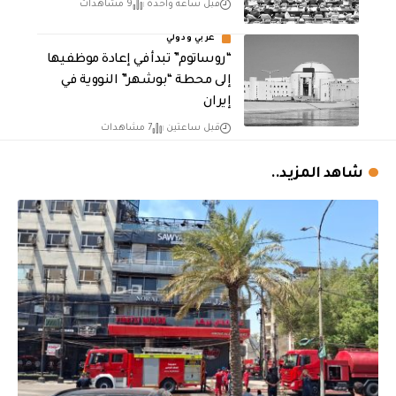
قبل ساعة واحدة
9 مشاهدات
عربي ودولي
“روساتوم” تبدأ في إعادة موظفيها
إلى محطة “بوشهر” النووية في
إيران
قبل ساعتين
7 مشاهدات
شاهد المزيد..