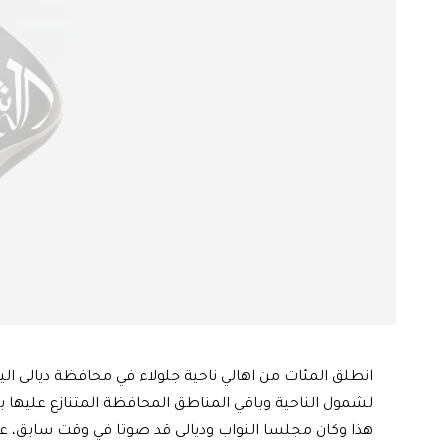
انطلق المئات من اهالي ناحية جلولاء في محافظة ديالى 
لشمول الناحية وباقي المناطق المحافظة المتنازع عليها ب
هذا وكان مجلسا النواب وديالى قد صوتا في وقت سابق، عل