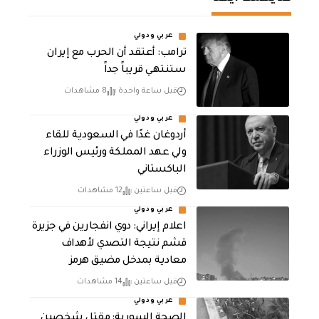
عربي ودولي
‏ترامب: أعتقد أن الحرب مع إيران
ستنتهي قريباً جداً
قبل ساعة واحدة
8 مشاهدات
عربي ودولي
أردوغان غدًا في السعودية للقاء
ولي عهد المملكة ورئيس الوزراء
الباكستاني
قبل ساعتين
12 مشاهدات
عربي ودولي
اعلام إيراني: دوي انفجارين في جزيرة
قشم نتيجة التصدي لأهداف
معادية بمدخل مضيق هرمز
قبل ساعتين
14 مشاهدات
عربي ودولي
الصحة السورية: مقتل شخصين