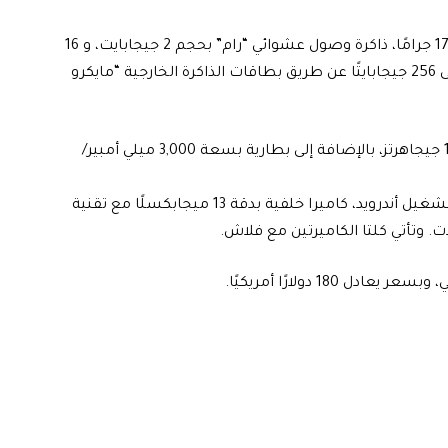
كما يقدم الهاتف، الذي يأتي بسماكة 7.6 ميليمترات ويزن 170 جرامًا، ذاكرة وصول عشوائي “رام” بحجم 2 جيجابايت، و 16
جيجابايتًا من مساحة التخزين الداخلية القابلة للتوسعة حتى 256 جيجابايتًا عن طريق بطاقات الذاكرة الخارجية “مايكرو
ويضم “جالاكسي جي7 نكست” معالجًا ثماني النوى بتردد 1.6 جيجاهرتز، بالإضافة إلى بطارية بسعة 3,000 ميلي أمبير/
ويملك الهاتف، الذي يعمل بالإصدار 7.0 “نوجا” من نظام التشغيل أندرويد، كاميرا خلفية بدقة 13 ميجابكسلًا مع تقنية
180 دولارًا أمريكيًا.