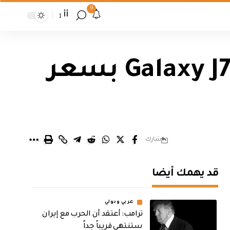
9
أأ
سامسونج تطلق هاتفها الجديد Galaxy J7 Nxt بسعر
شارك
قد يهمك أيضا
عربي ودولي
‏ترامب: أعتقد أن الحرب مع إيران
ستنتهي قريباً جداً