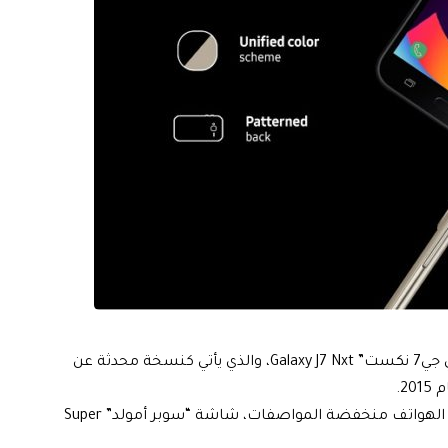
أطلقت شركة سامسونج هاتفًا ذكيًا جديدًا باسم “جالاكسي جي7 نكست” Galaxy J7 Nxt، والذي يأتي كنسخة محدثة عن
ويقدم “جالاكسي جي7 نكست” الجديد، الذي يندرج تحت فئة الهواتف منخفضة المواصفات، شاشة “سوبر أمولد” Super