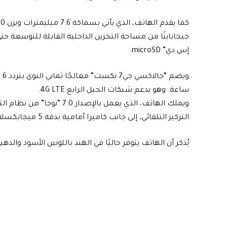
إس دي” microSD.
ساعة. وهو يدعم شبكات الجيل الرابع 4G LTE.
التركيز التلقائي، إلى جانب كاميرا أمامية بدقة 5 ميجابكسلات. وتأتي كلتا الكاميرتين مع فلاش.
يُذكر أن الهاتف يتوفر حاليًا في الهند باللونين الأسود والذهبي، وبسعر يعادل 