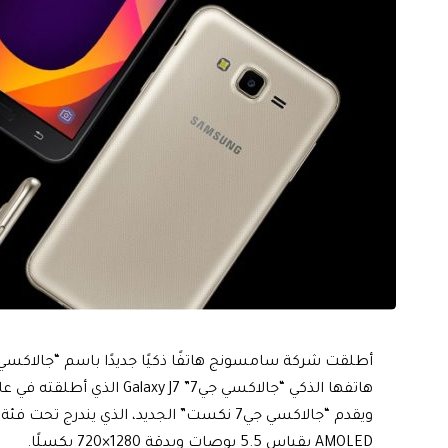
هاتفها الذكي “جالاكسي جي7” Galaxy J7 الذي أطلقته في عام 2015.
AMOLED بقياس 5.5 بوصات وبدقة 1280×720 بكسلًا.