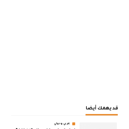
قد يهمك أيضا
عربي ودولي