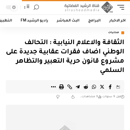
أأ
اخر الاخبار
البرامج
البث المباشر
راديو الرشيد FM
التطبي
محليات
الثقافـة والاعلام النيابيـة : التحالف
الوطني اضاف فقرات عقابيـة جديدة على
مشروع قانون حرية التعبير والتظاهر
السلمي
قبل 9 سنوات
9 مشاهدات