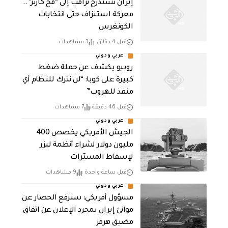
إيران تستدرج ترامب إلى “فخ كارتر”..
معركة استنزاف حتى انتخابات
الكونغرس
قبل 4 دقائق
3 مشاهدات
عربي ودولي
روبيو يكشف عن حملة ضغط
كبيرة على كوبا: “لن نترك للنظام أي
منفذ للهروب”
قبل 46 دقيقة
7 مشاهدات
عربي ودولي
الجيش الأمريكي يخصص 400
مليون دولار لشراء أنظمة ليزر
لإسقاط المسيّرات
قبل ساعة واحدة
9 مشاهدات
عربي ودولي
مسؤول أمريكي: سنرفع الحصار عن
موانئ إيران بمجرد الإعلان عن اتفاق
مضيق هرمز