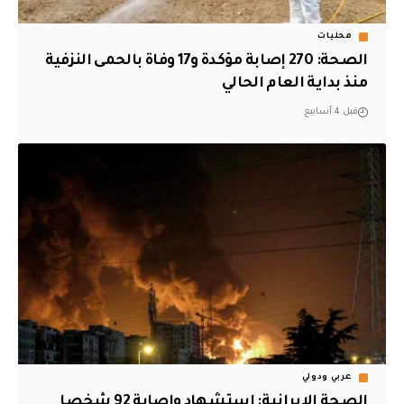
محليات
الصحة: 270 إصابة مؤكدة و17 وفاة بالحمى النزفية
منذ بداية العام الحالي
قبل 4 أسابيع
عربي ودولي
‏الصحة الإيرانية: استشهاد واصابة 92 شخصا