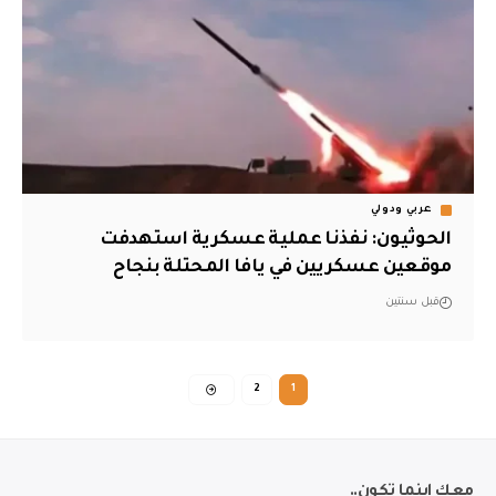
عربي ودولي
الحوثيون: نفذنا عملية عسكرية استهدفت
موقعين عسكريين في يافا المحتلة بنجاح
قبل سنتين
2
1
معك اينما تكون..