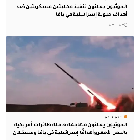
الحوثيون يعلنون تنفيذ عمليتين عسكريتين ضد
أهداف حيوية إسرائيلية في يافا
قبل سنتين
عربي ودولي
الحوثيون يعلنون مهاجمة حاملة طائرات أمريكية
بالبحر الأحمر وأهدافًا إسرائيلية في يافا وعسقلان