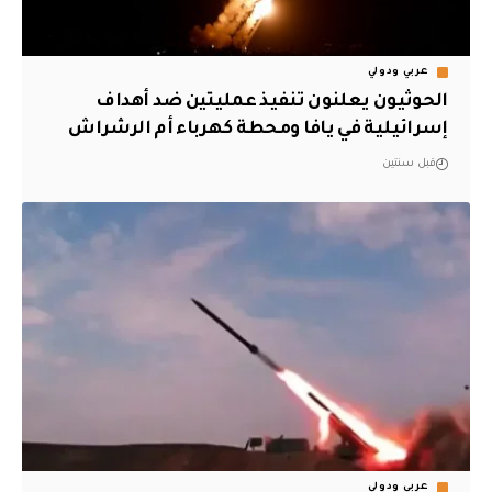
عربي ودولي
الحوثيون يعلنون تنفيذ عمليتين ضد أهداف
إسرائيلية في يافا ومحطة كهرباء أم الرشراش
قبل سنتين
عربي ودولي