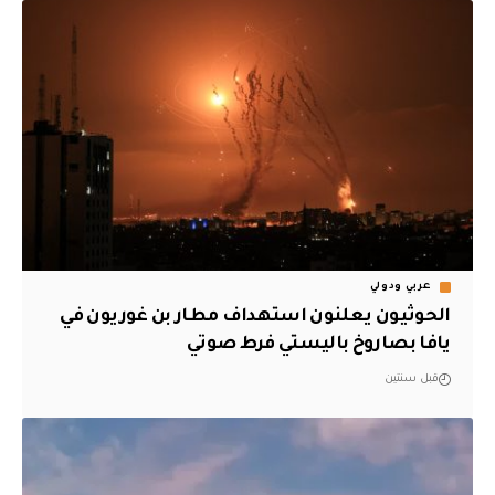
عربي ودولي
الحوثيون يعلنون استهداف مطار بن غوريون في
يافا بصاروخ باليستي فرط صوتي
قبل سنتين