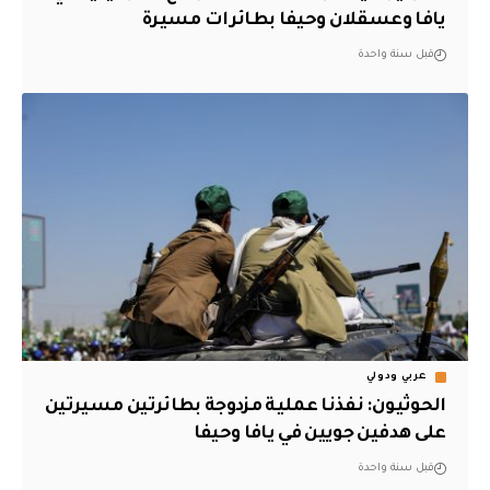
يافا وعسقلان وحيفا بطائرات مسيرة
قبل سنة واحدة
عربي ودولي
الحوثيون: نفذنا عملية مزدوجة بطائرتين مسيرتين
على هدفين جويين في يافا وحيفا
قبل سنة واحدة