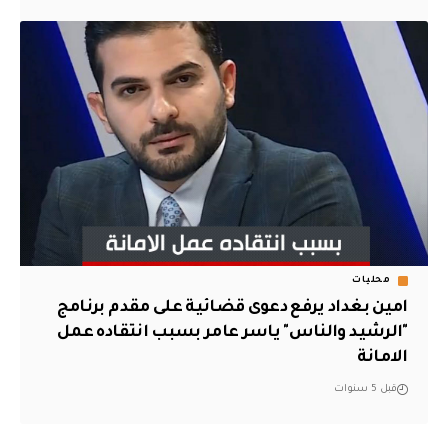
محليات
امين بغداد يرفع دعوى قضائية على مقدم برنامج
"الرشيد والناس" ياسر عامر بسبب انتقاده عمل
الامانة
قبل 5 سنوات