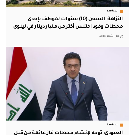
سياسة
النزاهة: السجن (10) سنوات لموظف بإحدى
محطات وقود اختلس أكثر من مليار دينار في نينوى
قبل شهر واحد
سياسة
العبودي: توجه لإنشاء محطات غاز عائمة من قبل