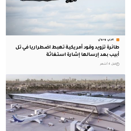
عربي ودولي
طائرة تزويد وقود أمريكية تهبط اضطراريا في تل
أبيب بعد إرسالها إشارة استغاثة
قبل 4 أشهر