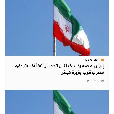
عربي ودولي
إيران: مصادرة سفينتين تحملان 80 ألف لتر وقود
مهرب قرب جزيرة كيش
قبل 8 أشهر