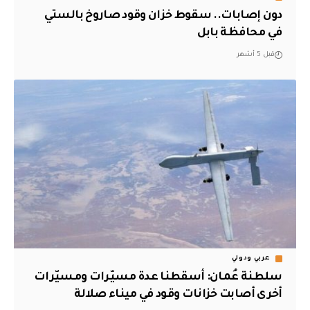
دون إصابات.. سقوط خزان وقود صاروخ بالستي
في محافظة بابل
قبل 5 أشهر
عربي ودولي
‏سلطنة عُمان: أسقطنا عدة مسيّرات ومسيّرات
أخرى أصابت خزانات وقود في ميناء صلالة