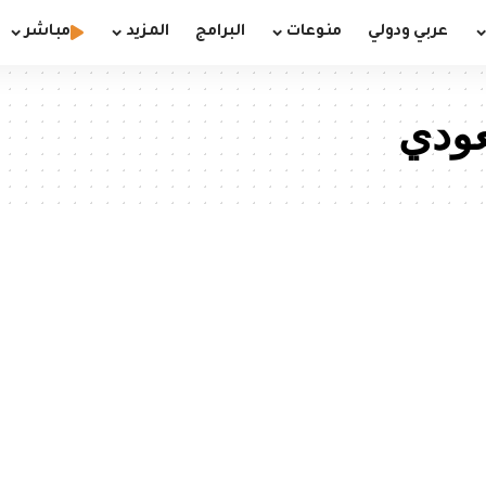
عربي ودولي
منوعات
البرامج
المزيد
مباشر
عودي