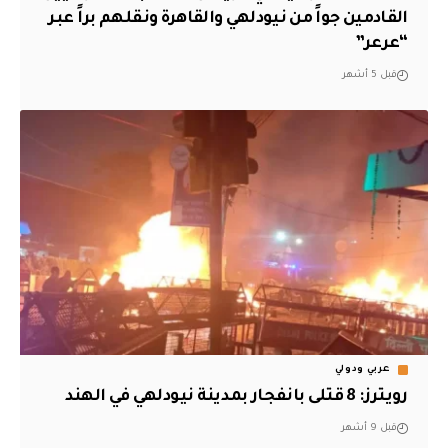
القادمين جواً من نيودلهي والقاهرة ونقلهم براً عبر
“عرعر”
قبل 5 أشهر
عربي ودولي
رويترز: 8 قتلى بانفجار بمدينة نيودلهي في الهند
قبل 9 أشهر