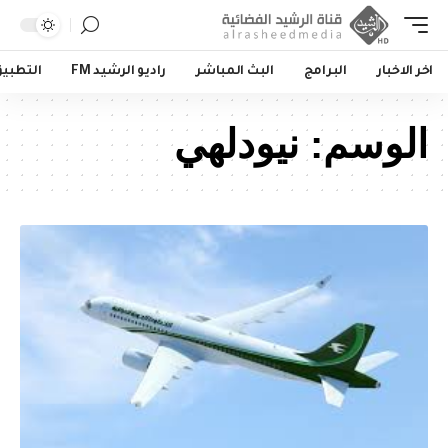
اخر الاخبار
البرامج
البث المباشر
راديو الرشيد FM
التطبي
الوسم:
نيودلهي