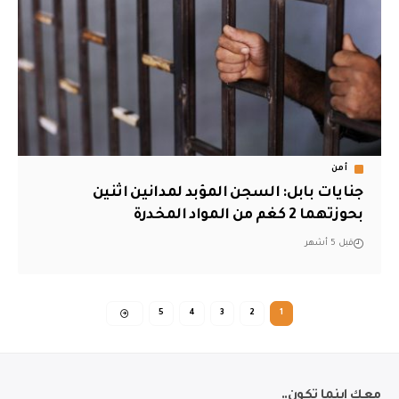
أمن
جنايات بابل: السجن المؤبد لمدانين اثنين
بحوزتهما 2 كغم من المواد المخدرة
قبل 5 أشهر
5
4
3
2
1
معك اينما تكون..