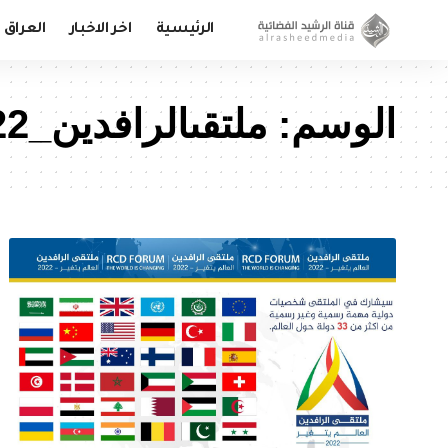
الرئيسية
اخر الاخبار
العراق
الوسم:
ملتقىالرافدين_2022بغداد