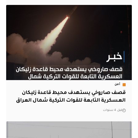
أمن
قصف صاروخي يستهدف محيط قاعدة زليكان
العسكرية التابعة للقوات التركية شمال العراق
قبل 4 سنوات