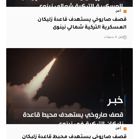
أمن
قصف صاروخي يستهدف قاعدة زليكان
العسكرية التركية شمالي نينوى
قبل 4 سنوات
أمن
قصف صاروخي يستهدف محيط قاعدة زليكان