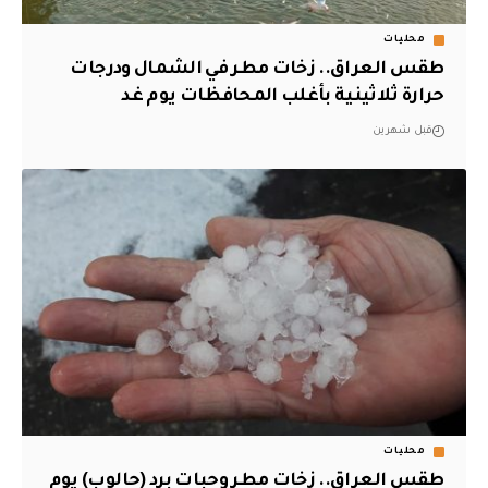
محليات
طقس العراق.. زخات مطر في الشمال ودرجات
حرارة ثلاثينية بأغلب المحافظات يوم غد
قبل شهرين
محليات
طقس العراق.. زخات مطر وحبات برد (حالوب) يوم