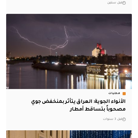
قبل سنتين
محليات
الأنواء الجوية: ‏العراق يتأثر بمنخفض جوي
مصحوباً بتساقط أمطار
قبل 3 سنوات