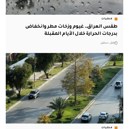
محليات
طقس العراق… غيوم وزخات مطر وانخفاض
بدرجات الحرارة خلال الأيام المقبلة
قبل سنتين
محليات