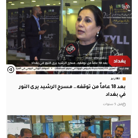
تقارير
بعد 18 عاماً من توقفه.. مسرح الرشيد يرى النور
في بغداد
قبل 5 سنوات