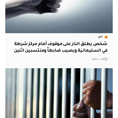
أمن
شخص يطلق النار على موقوف أمام مركز شرطة
في السليمانية ويصيب ضابطاً ومنتسبين اثنين
قبل سنتين