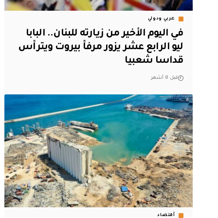
عربي ودولي
في اليوم الأخير من زيارته للبنان.. البابا
ليو الرابع عشر يزور مرفأ بيروت ويترأس
قداسا شعبيا
قبل 8 أشهر
أقتصاد