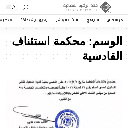
اخر الاخبار
البرامج
البث المباشر
راديو الرشيد FM
التطبي
الوسم:
محكمة استئناف
القادسية