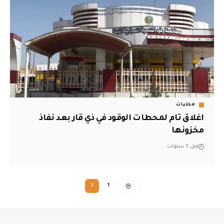
محليات
اغلاق تام لمحطات الوقود في ذي قار بعد نفاذ
مخزونها
قبل 5 سنوات
2
1