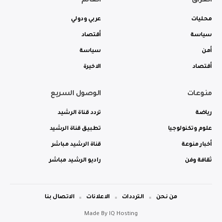
العراق
العالم
محليات
عربي ودولي
سياسة
أقتصاد
أمن
سياسة
أقتصاد
الاخيرة
منوعات
الوصول السريع
رياضة
تردد قناة الرشيد
علوم وتكنولوجيا
تطبيق قناة الرشيد
أخبار منوعة
قناة الرشيد مباشر
ثقافة وفن
راديو الرشيد مباشر
من نحن
الترددات
الاعلانات
الاتصال بنا
Made By
IQ Hosting