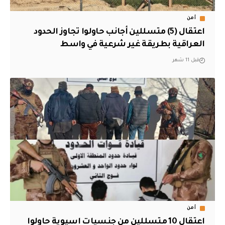
أمن
اعتقال (5) متسللين أجانب حاولوا تجاوز الحدود
العراقية بطريقة غير شرعية في واسط
قبل 11 شهر
أمن
اعتقال 10 متسللين من جنسيات اسيوية حاولوا