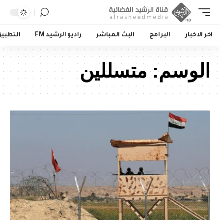
اخر الاخبار
البرامج
البث المباشر
راديو الرشيد FM
التطبي
الوسم:
متسللين