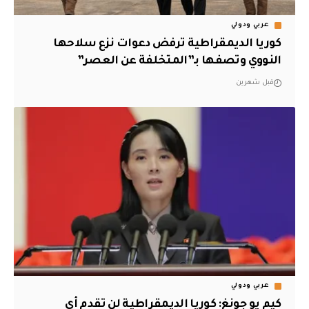
عربي ودولي
كوريا الديمقراطية ترفض دعوات نزع سلاحها
النووي وتصفها بـ”المتخلفة عن العصر”
قبل شهرين
عربي ودولي
كيم يو جونغ: كوريا الديمقراطية لن تقدم أي