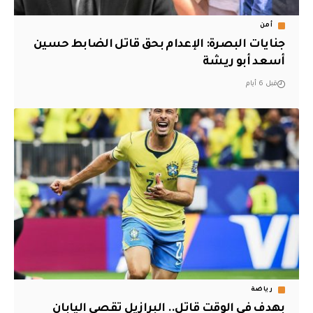
أمن
جنايات البصرة: الإعدام بحق قاتل الضابط حسين
أسعد أبو ريشة
قبل 6 أيام
رياضة
بهدف في الوقت قاتل.. البرازيل تقصي اليابان