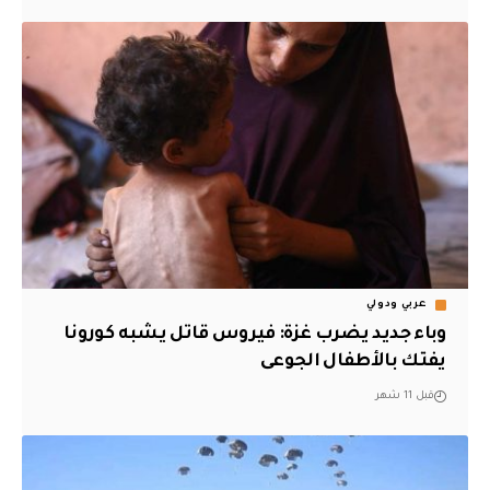
عربي ودولي
وباء جديد يضرب غزة: فيروس قاتل يشبه كورونا
يفتك بالأطفال الجوعى
قبل 11 شهر