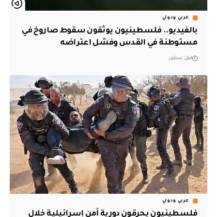
عربي ودولي
بالفيديو.. فلسطينيون يوثقون سقوط صاروخ في
مستوطنة في القدس وفشل اعتراضه
قبل سنتين
عربي ودولي
فلسطينيون يحرقون دورية أمن إسرائيلية خلال