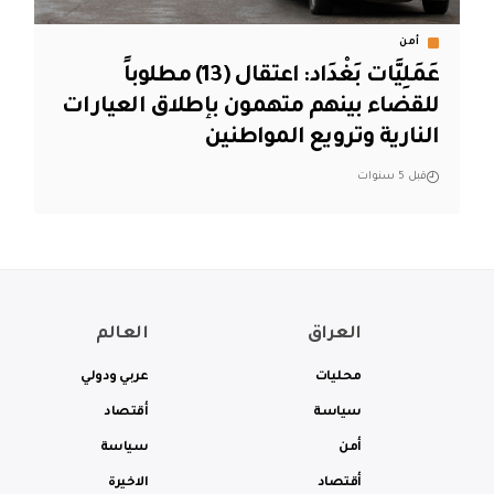
أمن
عَمَلِيَّات بَغْدَاد: اعتقال (13) مطلوباً
للقضاء بينهم متهمون بإطلاق العيارات
النارية وترويع المواطنين
قبل 5 سنوات
العراق
العالم
محليات
عربي ودولي
سياسة
أقتصاد
أمن
سياسة
أقتصاد
الاخيرة