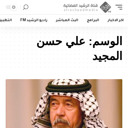
اخر الاخبار
البرامج
البث المباشر
راديو الرشيد FM
التطبي
الوسم:
علي حسن
المجيد‬