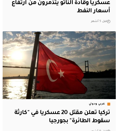
عسكريا وقادة الناتو يتذمرون من ارتفاع
أسعار النفط
قبل 5 أشهر
عربي ودولي
تركيا تعلن مقتل 20 عسكريا في "كارثة
سقوط الطائرة" بجورجيا