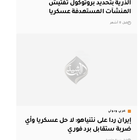
الذرية بتحديد بروتوكول تفتيش
المنشآت المستهدفة عسكريا
قبل 8 أشهر
عربي ودولي
إيران ردا على نتنياهو: لا حل عسكريا وأي
ضربة ستقابل برد فوري