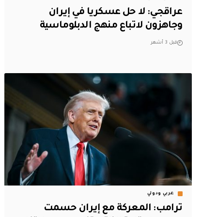
‏عراقجي: لا حل عسكريا في إيران
وجاهزون لاتباع منهج الدبلوماسية
قبل 3 أشهر
عربي ودولي
ترامب: المعركة مع إيران حسمت