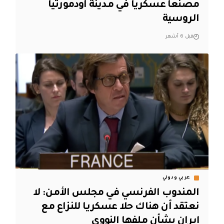
مصنعا عسكريا في مدينة أودمورتيا
الروسية
قبل 6 أشهر
عربي ودولي
المندوب الفرنسي في مجلس الأمن: لا
نعتقد أن هناك حلا عسكريا للنزاع مع
إيران بشأن ملفها النووي