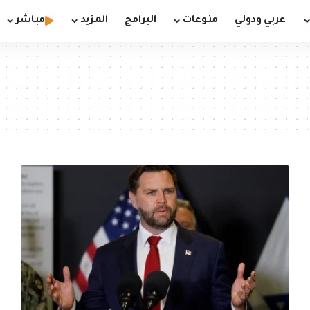
عربي ودولي
منوعات
البرامج
المزيد
مباشر