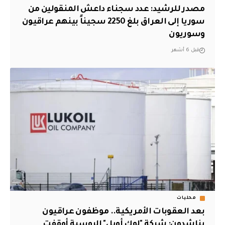
مصدر للرشيد: عدد سجناء داعش المنقولين من
سوريا إلى العراق بلغ 2250 سجيناً بينهم عراقيون
وسوريون
قبل 6 أشهر
محليات
بعد العقوبات الأمريكية.. موظفون عراقيون
يناشدون: شركة "لوك أويل" الروسية أوقفت