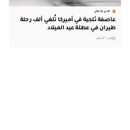
عربي ودولي
عاصفة ثلجية في أميركا تُلغي ألف رحلة
طيران في عطلة عيد الميلاد
قبل 7 أشهر