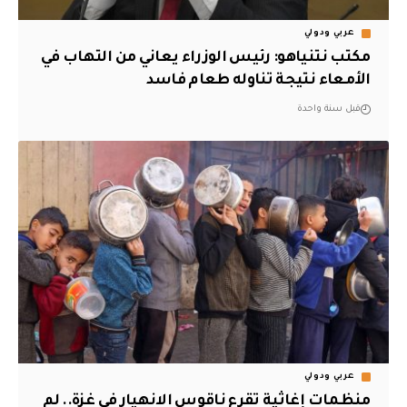
عربي ودولي
مكتب نتنياهو: رئيس الوزراء يعاني من التهاب في
الأمعاء نتيجة تناوله طعام فاسد
قبل سنة واحدة
عربي ودولي
منظمات إغاثية تقرع ناقوس الانهيار في غزة.. لم