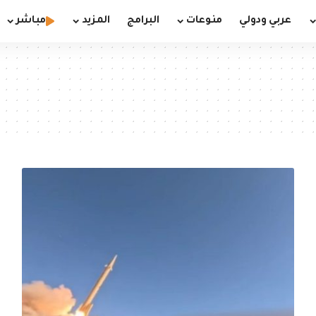
عربي ودولي
منوعات
البرامج
المزيد
مباشر