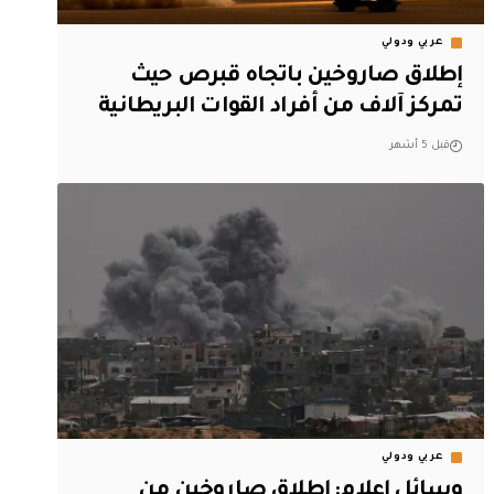
عربي ودولي
إطلاق صاروخين باتجاه قبرص حيث
تمركز آلاف من أفراد القوات البريطانية
قبل 5 أشهر
عربي ودولي
وسائل إعلام: إطلاق صاروخين من