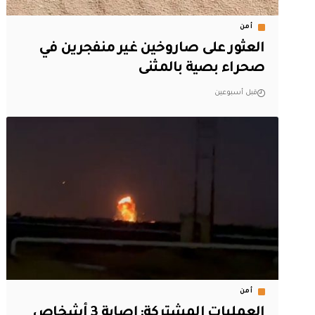
أمن
العثور على صاروخين غير منفجرين في
صحراء بصية بالمثنى
قبل أسبوعين
أمن
العمليات المشتركة: إصابة 3 أشخاص