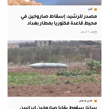
أمن
مصدر للرشيد: إسقاط صاروخين في
محيط قاعدة فكتوريا بمطار بغداد
قبل 5 أشهر
عربي ودولي
سانا: سقوط بقايا صاروخين إيرانيين