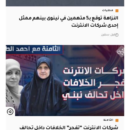
محليات
النزاهة توقع بـ5 متهمين في نينوى بينهم ممثل
إحدى شركات الانترنت
قبل سنتين
الثامنة
شركات الانترنت “تفجر” الخلافات داخل تحالف