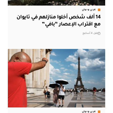
عربي ودولي
14 ألف شخص أخلوا منازلهم في تايوان
مع اقتراب الإعصار “بافي”
قبل 4 أسابيع
عربي ودولي