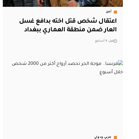
أمن
اعتقال شخص قتل اخته بدافع غسل
العار ضمن منطقة العماري ببغداد
قبل 4 أسابيع
عربي ودولي