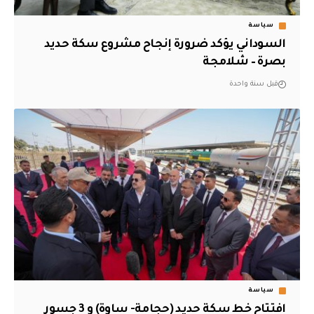
سياسة
السوداني يؤكد ضرورة إنجاح مشروع سكة حديد
بصرة – شلامجة
قبل سنة واحدة
سياسة
افتتاح خط سكة حديد (حجامة- ساوة) و 3 جسور