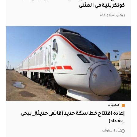
كونكريتية في المثنى
قبل سنة واحدة
محليات
إعادة افتتاح خط سكة حديد (قائم_ حديثة_ بيجي
_بغداد)
قبل 3 سنوات