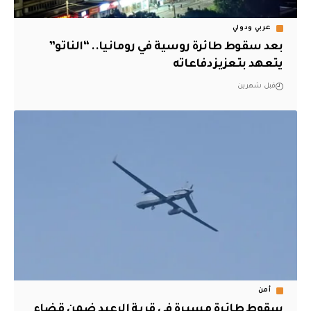
عربي ودولي
بعد سقوط طائرة روسية في رومانيا.. “الناتو”
يتعهد بتعزيز دفاعاته
قبل شهرين
أمن
سقوط طائرة مسيرة في قرية الرعيد ضمن قضاء