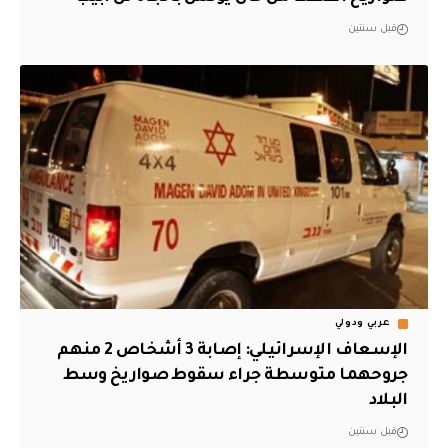
قبل سنتين
عربي ودولي
الإسعاف الإسرائيلي: إصابة 3 أشخاص 2 منهم
جروحهما متوسطة جراء سقوط صواريخ وسط
البلاد
قبل سنتين