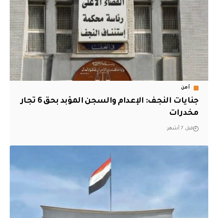
أمن
جنايات النجف: الإعدام والسجن المؤبد بحق 6 تجار
مخدرات
قبل 7 أشهر