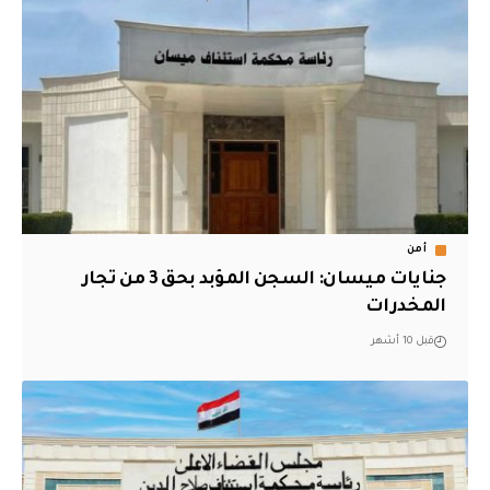
أمن
جنايات ميسان: السجن المؤبد بحق 3 من تجار
المخدرات
قبل 10 أشهر