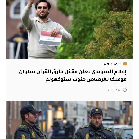
عربي ودولي
إعلام السويدي يعلن مقتل حارق القرآن سلوان
موميكا بالرصاص جنوب ستوكهولم
قبل سنتين