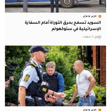
عربي ودولي
السويد تسمح بحرق التوراة أمام السفارة
الإسرائيلية في ستوكهولم
قبل 3 سنوات
عربي ودولي