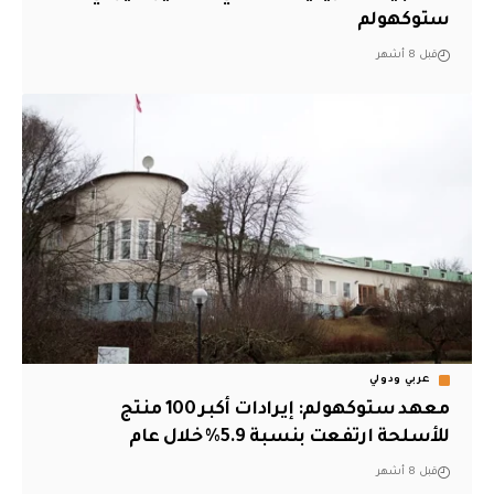
ستوكهولم
قبل 8 أشهر
عربي ودولي
معهد ستوكهولم: إيرادات أكبر 100 منتج
للأسلحة ارتفعت بنسبة 5.9% خلال عام
قبل 8 أشهر