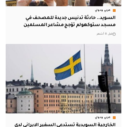
عربي ودولي
السويد.. حادثة تدنيس جديدة للمصحف في
مسجد ستوكهولم تؤجج مشاعر المسلمين
قبل 8 أشهر
عربي ودولي
الخارجية السويدية تستدعي السفير الايراني لدى