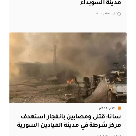
مدينة السويداء
قبل سنة واحدة
عربي ودولي
سانا: قتلى ومصابين بانفجار استهدف
مركز شرطة في مدينة الميادين السورية