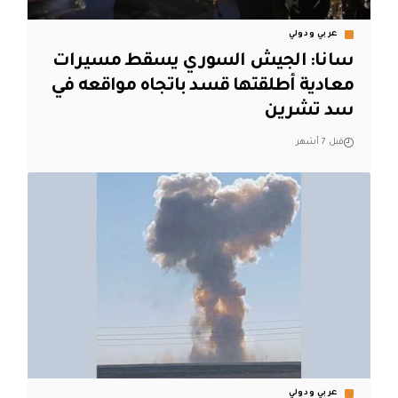
عربي ودولي
سانا: الجيش السوري يسقط مسيرات
معادية أطلقتها قسد باتجاه مواقعه في
سد تشرين
قبل 7 أشهر
عربي ودولي