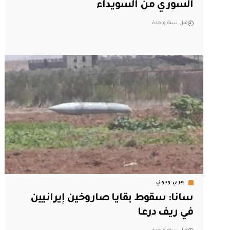
السوري من السويداء
قبل سنة واحدة
عربي ودولي
سانا: سقوط بقايا صاروخين إيرانيين
في ريف درعا