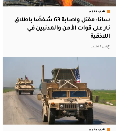
عربي ودولي
سانا: مقتل واصابة 63 شخصًا باطلاق
نار على قوات الأمن والمدنيين في
اللاذقية
قبل 7 أشهر
عربي ودولي