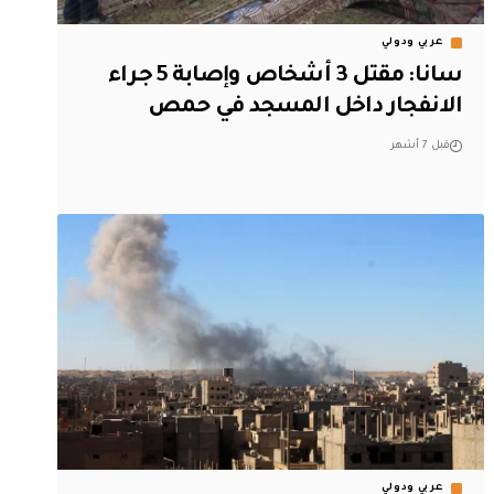
عربي ودولي
سانا: مقتل 3 أشخاص وإصابة 5 جراء
الانفجار داخل المسجد في حمص
قبل 7 أشهر
عربي ودولي