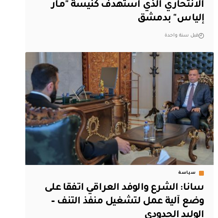
الانتحاري الذي استهدف كنيسة "مار
إلياس" بدمشق
قبل سنة واحدة
سياسة
سانا: الشرع والوفد العراقي اتفقا على
وضع آلية عمل لتشغيل منفذ التنف –
الوليد الحدودي