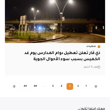
محليات
ذي قار تعلن تعطيل دوام المدارس يوم غد
الخميس بسبب سوء الأحوال الجوية
قبل 8 أشهر
49
48
…
5
4
3
2
1
معك اينما تكون..