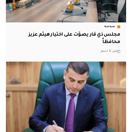
سياسة
مجلس ذي قار يصوّت على اختيار هيثم عزيز
محافظاً
قبل 8 أشهر