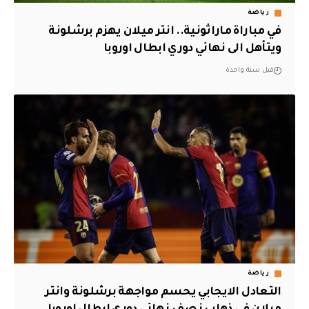
رياضة
في مباراة ماراثونية.. انتر ميلان يهزم برشلونة
ويتأهل الى نهائي دوري ابطال اوروبا
قبل سنة واحدة
رياضة
التعادل الايجابي يحسم مواجهة برشلونة وانتر