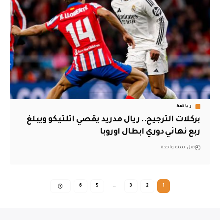
رياضة
بركلات الترجيح.. ريال مدريد يقصي اتلتيكو ويبلغ
ربع نهائي دوري ابطال اوروبا
قبل سنة واحدة
6
5
…
3
2
1