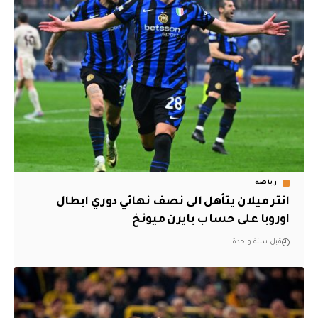
رياضة
انتر ميلان يتأهل الى نصف نهائي دوري ابطال
اوروبا على حساب بايرن ميونخ
قبل سنة واحدة