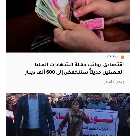
محليات
اقتصادي: رواتب حملة الشهادات العليا
المعينين حديثاً ستنخفض إلى 600 ألف دينار
قبل 7 أشهر