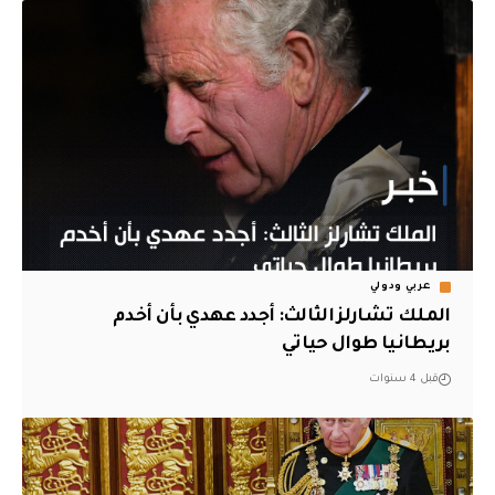
عربي ودولي
الملك تشارلز الثالث: أجدد عهدي بأن أخدم
بريطانيا طوال حياتي
قبل 4 سنوات