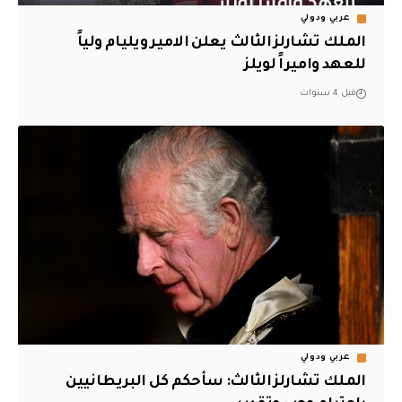
عربي ودولي
الملك تشارلز الثالث يعلن الامير ويليام ولياً
للعهد واميراً لويلز
قبل 4 سنوات
عربي ودولي
الملك تشارلز الثالث: سأحكم كل البريطانيين