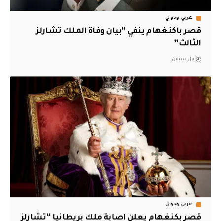
عربي ودولي
قصر باكنغهام ينفي “بيان وفاة الملك تشارلز
الثالث”
قبل سنتين
عربي ودولي
قصر بكنغهام يعلن اصابة ملك بريطانيا “تشارلز