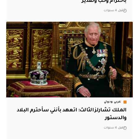
باحترام وحب وتقدير
قبل 4 سنوات
عربي ودولي
الملك تشارلز الثالث: اتعهد بأنني سأحترم البلاد
والدستور
قبل 4 سنوات