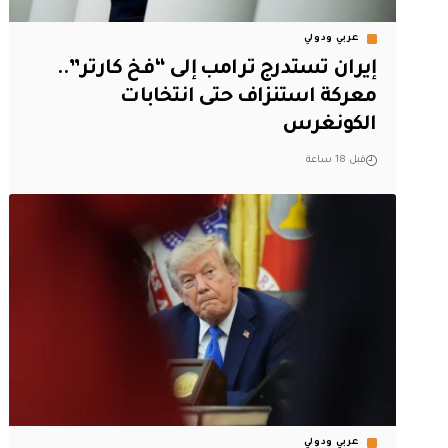
عربي ودولي
إيران تستدرج ترامب إلى “فخ كارتر”..
معركة استنزاف حتى انتخابات
الكونغرس
قبل 18 ساعة
عربي ودولي