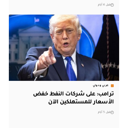
قبل 4 أيام
عربي ودولي
ترامب: على شركات النفط خفض
الأسعار للمستهلكين الآن
قبل 5 أيام