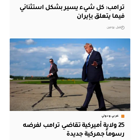
ترامب: كل شيء يسير بشكل استثنائي
فيما يتعلق بإيران
قبل يومين
عربي ودولي
25 ولاية أميركية تقاضي ترامب لفرضه
رسوماً جمركية جديدة