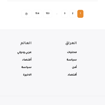
154
153
…
3
2
1
العراق
العالم
محليات
عربي ودولي
سياسة
أقتصاد
أمن
سياسة
أقتصاد
الاخيرة