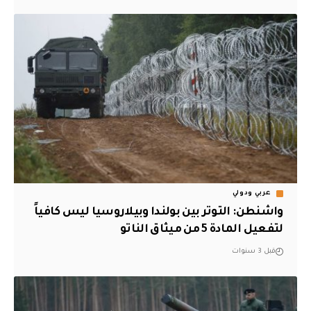
عربي ودولي
واشنطن: التوتر بين بولندا وبيلاروسيا ليس كافياً
لتفعيل المادة 5 من ميثاق الناتو
قبل 3 سنوات