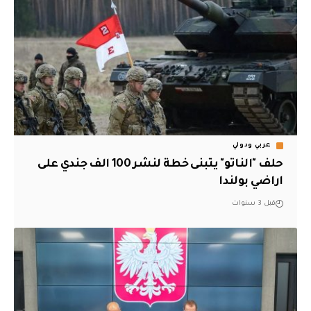
عربي ودولي
حلف "الناتو" يتبنى خطة لنشر 100 الف جندي على
اراضي بولندا
قبل 3 سنوات