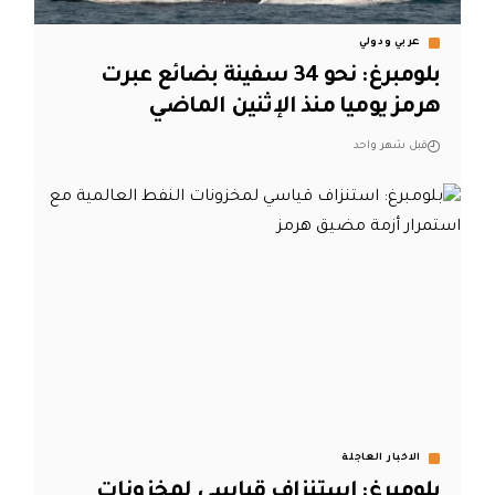
عربي ودولي
بلومبرغ: نحو 34 سفينة بضائع عبرت
هرمز يوميا منذ الإثنين الماضي
قبل شهر واحد
الاخبار العاجلة
بلومبرغ: استنزاف قياسي لمخزونات