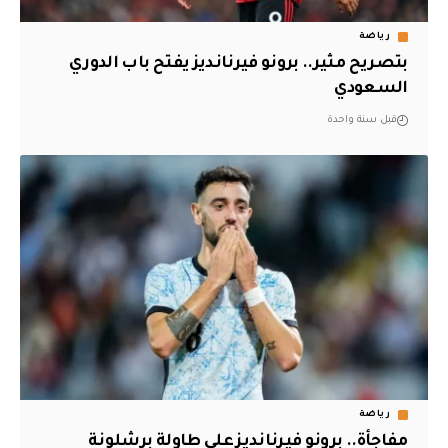
رياضة
بتصريح مثير.. برونو فيرنانديز يفتح باب الدوري
السعودي
قبل سنة واحدة
رياضة
مفاجأة.. برونو فيرنانديز على طاولة برشلونة