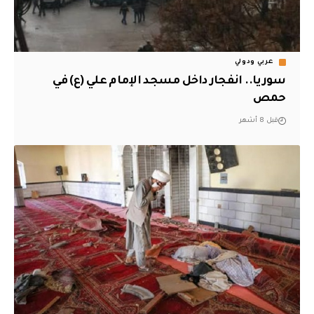
عربي ودولي
سوريا.. انفجار داخل مسجد الإمام علي (ع) في
حمص
قبل 8 أشهر